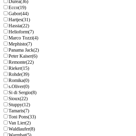
Durea
(36)
Ecco
(19)
Gabor
(44)
Hartjes
(31)
Hassia
(22)
Helioform
(7)
Marco Tozzi
(4)
Mephisto
(7)
Panama Jack
(2)
Peter Kaiser
(6)
Remonte
(22)
Rieker
(15)
Rohde
(39)
Romika
(0)
s.Oliver
(0)
Si di Sergio
(8)
Sioux
(22)
Stuppy
(12)
Tamaris
(7)
Toni Pons
(33)
Van Lier
(2)
Waldlaufer
(8)
Warmbat
(5)